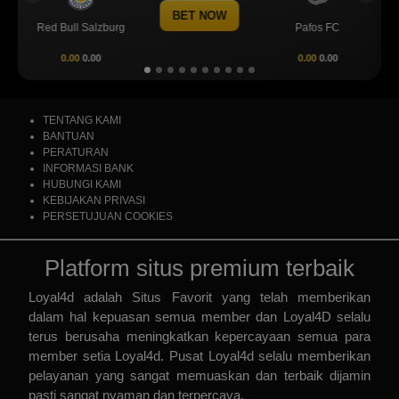
BET NOW
BET
Pafos FC
Benfica
0.00
0.00
2.5
0.84
TENTANG KAMI
BANTUAN
PERATURAN
INFORMASI BANK
HUBUNGI KAMI
KEBIJAKAN PRIVASI
PERSETUJUAN COOKIES
Platform situs premium terbaik
Loyal4d adalah
Situs Favorit
yang telah memberikan
dalam hal kepuasan semua member dan Loyal4D selalu
terus berusaha meningkatkan kepercayaan semua para
member setia Loyal4d. Pusat Loyal4d selalu memberikan
pelayanan yang sangat memuaskan dan terbaik dijamin
pasti sangat nyaman dan terpercaya.