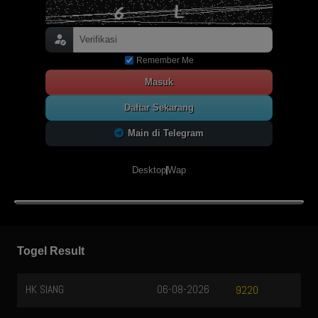
Remember Me
Masuk
Daftar Sekarang
Main di Telegram
Desktop
Wap
Togel Result
HK SIANG
06-08-2026
9220